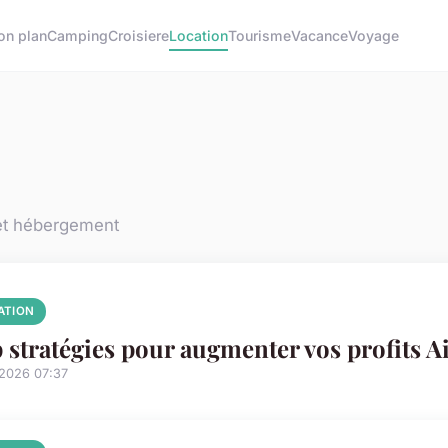
on plan
Camping
Croisiere
Location
Tourisme
Vacance
Voyage
et hébergement
ATION
 stratégies pour augmenter vos profits A
/2026 07:37