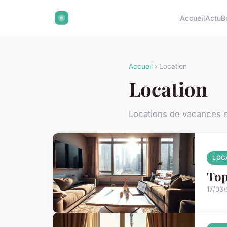
Accueil
Actu
B
Accueil
› Location
Location
Locations de vacances 
LOC
Top
17/03