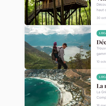
Décou
haut 
30 oc
LOC
Déc
Trouve
gamme
10 oct
LOC
La 
La Grè
Compre
16 ma