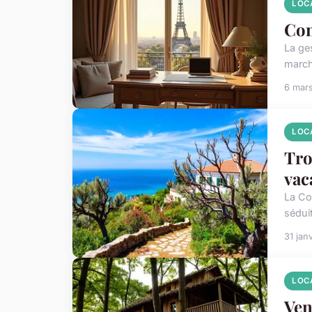
LOC
Con
La ge
march
6 mar
LOC
Tro
vac
La Co
sédui
31 jan
LOC
Ven