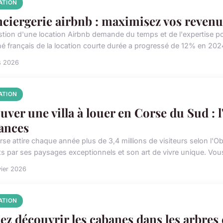
ATION
ciergerie airbnb : maximisez vos revenus 
stion d'une location Airbnb demande du temps et de l'expertise po
é français de la location courte durée a progressé de 12% en 2024
s 2026
ATION
uver une villa à louer en Corse du Sud : l
ances
rse attire chaque année plus de 3,4 millions de visiteurs selon l'
ts par ses paysages exceptionnels et son art de vivre unique. Vou
vier 2026
ATION
ez découvrir les cabanes dans les arbres