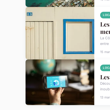
LOC
Les
me
La Cô
entre
15 ma
LOC
Les
Décou
inoub
13 ma